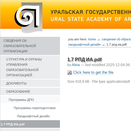
Skip
to
content
→
you are here:
home
сведения об образ
СВЕДЕНИЯ ОБ
→
ландшафтный дизайн
1.7 рпд иа.pdf
ОБРАЗОВАТЕЛЬНОЙ
ОРГАНИЗАЦИИ
1.7 РПД ИА.pdf
СТРУКТУРА И ОРГАНЫ
by
Alina
—
last modified
2025-12-04 06
УПРАВЛЕНИЯ
ОБРАЗОВАТЕЛЬНОЙ
Click here to get the file
ОРГАНИЗАЦИЕЙ
Size
416.8 kB
-
File type
application/pdf
ДОКУМЕНТЫ
ОБРАЗОВАНИЕ
Программы ДПО
Программы переподготовки
Ландшафтный дизайн
1.7 РПД ИА.pdf