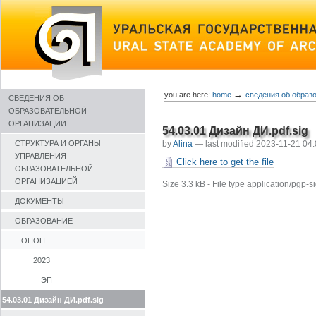
Skip
to
content
→
you are here:
home
сведения об образ
СВЕДЕНИЯ ОБ
ОБРАЗОВАТЕЛЬНОЙ
ОРГАНИЗАЦИИ
54.03.01 Дизайн ДИ.pdf.sig
by
Alina
—
last modified
2023-11-21 04
СТРУКТУРА И ОРГАНЫ
УПРАВЛЕНИЯ
Click here to get the file
ОБРАЗОВАТЕЛЬНОЙ
ОРГАНИЗАЦИЕЙ
Size
3.3 kB
-
File type
application/pgp-s
ДОКУМЕНТЫ
ОБРАЗОВАНИЕ
ОПОП
2023
ЭП
54.03.01 Дизайн ДИ.pdf.sig