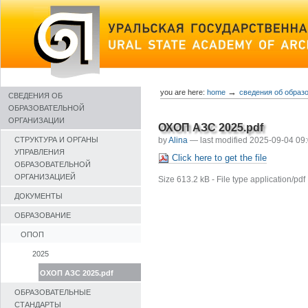
Skip
to
content
→
you are here:
home
сведения об образ
СВЕДЕНИЯ ОБ
ОБРАЗОВАТЕЛЬНОЙ
ОРГАНИЗАЦИИ
ОХОП АЗС 2025.pdf
by
Alina
—
last modified
2025-09-04 09
СТРУКТУРА И ОРГАНЫ
УПРАВЛЕНИЯ
Click here to get the file
ОБРАЗОВАТЕЛЬНОЙ
ОРГАНИЗАЦИЕЙ
Size
613.2 kB
-
File type
application/pdf
ДОКУМЕНТЫ
ОБРАЗОВАНИЕ
ОПОП
2025
ОХОП АЗС 2025.pdf
ОБРАЗОВАТЕЛЬНЫЕ
СТАНДАРТЫ