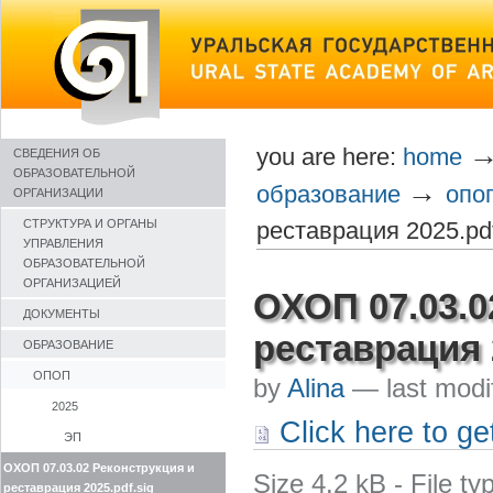
Skip
to
content
you are here:
home
СВЕДЕНИЯ ОБ
ОБРАЗОВАТЕЛЬНОЙ
→
образование
опо
ОРГАНИЗАЦИИ
реставрация 2025.pdf
СТРУКТУРА И ОРГАНЫ
УПРАВЛЕНИЯ
ОБРАЗОВАТЕЛЬНОЙ
ОРГАНИЗАЦИЕЙ
ОХОП 07.03.0
ДОКУМЕНТЫ
реставрация 
ОБРАЗОВАНИЕ
ОПОП
by
Alina
—
last mod
2025
Click here to get
ЭП
ОХОП 07.03.02 Реконструкция и
Size
4.2 kB
-
File t
реставрация 2025.pdf.sig