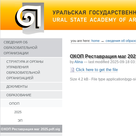
Skip
to
content
→
you are here:
home
сведения об образ
СВЕДЕНИЯ ОБ
ОБРАЗОВАТЕЛЬНОЙ
ОРГАНИЗАЦИИ
ОХОП Реставрация маг 2025
by
Alina
—
last modified
2025-09-18 03
СТРУКТУРА И ОРГАНЫ
УПРАВЛЕНИЯ
Click here to get the file
ОБРАЗОВАТЕЛЬНОЙ
ОРГАНИЗАЦИЕЙ
Size
4.2 kB
-
File type
application/pgp-s
ДОКУМЕНТЫ
ОБРАЗОВАНИЕ
ОПОП
2025
ЭП
ОХОП Реставрация маг 2025.pdf.sig