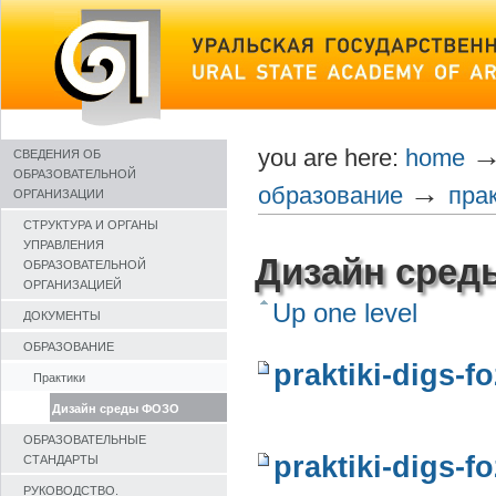
Skip
to
content
you are here:
home
СВЕДЕНИЯ ОБ
ОБРАЗОВАТЕЛЬНОЙ
→
образование
пра
ОРГАНИЗАЦИИ
СТРУКТУРА И ОРГАНЫ
УПРАВЛЕНИЯ
Дизайн сре
ОБРАЗОВАТЕЛЬНОЙ
ОРГАНИЗАЦИЕЙ
Up one level
ДОКУМЕНТЫ
ОБРАЗОВАНИЕ
praktiki-digs-f
Практики
Дизайн среды ФОЗО
ОБРАЗОВАТЕЛЬНЫЕ
praktiki-digs-f
СТАНДАРТЫ
РУКОВОДСТВО.