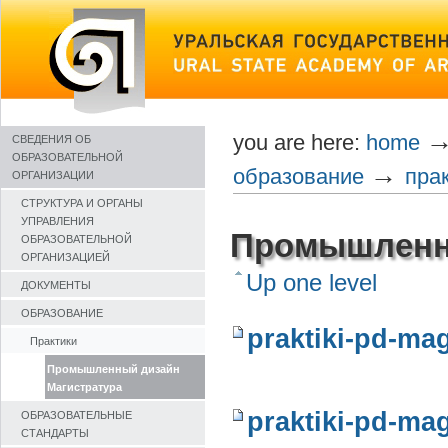
Skip
to
content
you are here:
home
СВЕДЕНИЯ ОБ
ОБРАЗОВАТЕЛЬНОЙ
→
образование
пра
ОРГАНИЗАЦИИ
СТРУКТУРА И ОРГАНЫ
УПРАВЛЕНИЯ
Промышленны
ОБРАЗОВАТЕЛЬНОЙ
ОРГАНИЗАЦИЕЙ
Up one level
ДОКУМЕНТЫ
ОБРАЗОВАНИЕ
praktiki-pd-ma
Практики
Промышленный дизайн
Магистратура
praktiki-pd-mag
ОБРАЗОВАТЕЛЬНЫЕ
СТАНДАРТЫ