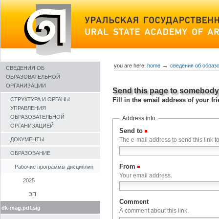
Skip
to
content
→
you are here:
home
сведения об образ
СВЕДЕНИЯ ОБ
ОБРАЗОВАТЕЛЬНОЙ
ОРГАНИЗАЦИИ
Send this page to somebod
Fill in the email address of your f
СТРУКТУРА И ОРГАНЫ
УПРАВЛЕНИЯ
ОБРАЗОВАТЕЛЬНОЙ
Address info
ОРГАНИЗАЦИЕЙ
Send to
(Required)
ДОКУМЕНТЫ
The e-mail address to send this link to
ОБРАЗОВАНИЕ
From
(Required)
Рабочие программы дисциплин
Your email address.
2025
ЭП
Comment
dk-mag.pdf.sig
A comment about this link.