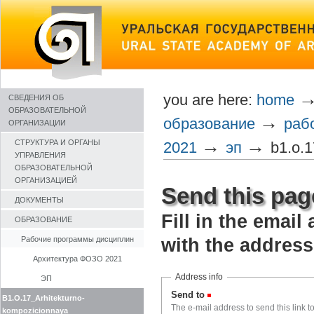
Skip
to
content
you are here:
home
СВЕДЕНИЯ ОБ
ОБРАЗОВАТЕЛЬНОЙ
→
образование
раб
ОРГАНИЗАЦИИ
→
→
СТРУКТУРА И ОРГАНЫ
2021
эп
b1.o.1
УПРАВЛЕНИЯ
ОБРАЗОВАТЕЛЬНОЙ
ОРГАНИЗАЦИЕЙ
Send this pa
ДОКУМЕНТЫ
Fill in the email
ОБРАЗОВАНИЕ
Рабочие программы дисциплин
with the address
Архитектура ФОЗО 2021
Address info
ЭП
Send to
(Required)
B1.O.17_Arhitekturno-
The e-mail address to send this link to
kompozicionnaya