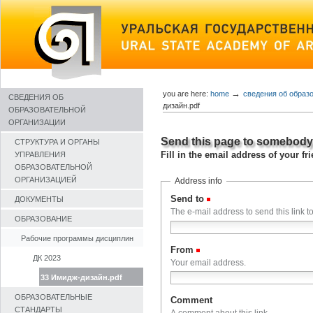
Skip
to
content
→
you are here:
home
сведения об образ
СВЕДЕНИЯ ОБ
дизайн.pdf
ОБРАЗОВАТЕЛЬНОЙ
ОРГАНИЗАЦИИ
Send this page to somebod
СТРУКТУРА И ОРГАНЫ
Fill in the email address of your f
УПРАВЛЕНИЯ
ОБРАЗОВАТЕЛЬНОЙ
ОРГАНИЗАЦИЕЙ
Address info
Send to
(Required)
ДОКУМЕНТЫ
The e-mail address to send this link to
ОБРАЗОВАНИЕ
Рабочие программы дисциплин
From
(Required)
ДК 2023
Your email address.
33 Имидж-дизайн.pdf
ОБРАЗОВАТЕЛЬНЫЕ
Comment
СТАНДАРТЫ