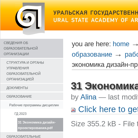
Skip
to
content
you are here:
home
СВЕДЕНИЯ ОБ
ОБРАЗОВАТЕЛЬНОЙ
→
образование
раб
ОРГАНИЗАЦИИ
экономика дизайн-пр
СТРУКТУРА И ОРГАНЫ
УПРАВЛЕНИЯ
ОБРАЗОВАТЕЛЬНОЙ
ОРГАНИЗАЦИЕЙ
31 Экономика
ДОКУМЕНТЫ
by
Alina
—
last mod
ОБРАЗОВАНИЕ
Рабочие программы дисциплин
Click here to get
ГД 2023
Size
355.2 kB
-
File
31 Экономика дизайн-
проектирования.pdf
ОБРАЗОВАТЕЛЬНЫЕ