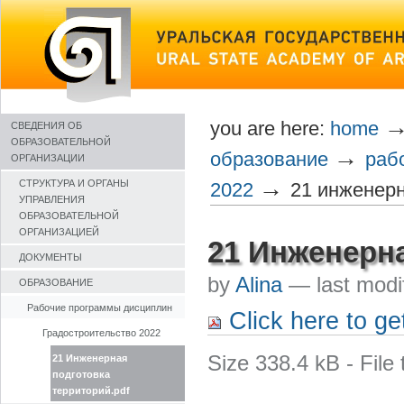
Skip
to
content
you are here:
home
СВЕДЕНИЯ ОБ
ОБРАЗОВАТЕЛЬНОЙ
→
образование
раб
ОРГАНИЗАЦИИ
→
СТРУКТУРА И ОРГАНЫ
2022
21 инженерн
УПРАВЛЕНИЯ
ОБРАЗОВАТЕЛЬНОЙ
ОРГАНИЗАЦИЕЙ
21 Инженерна
ДОКУМЕНТЫ
by
Alina
—
last mod
ОБРАЗОВАНИЕ
Рабочие программы дисциплин
Click here to get
Градостроительство 2022
Size
338.4 kB
-
File
21 Инженерная
подготовка
территорий.pdf